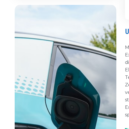
U
M
E
d
E
T
Z
v
s
E
s