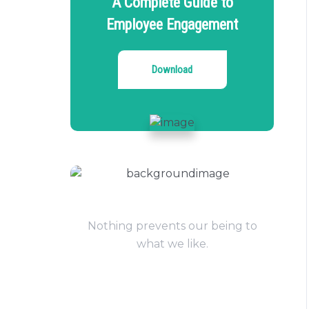
A Complete Guide to
Employee Engagement
Download
Have Questions?
Nothing prevents our being to
what we like.