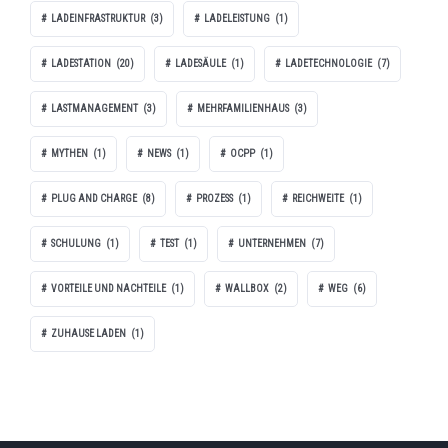
LADEINFRASTRUKTUR
(3)
LADELEISTUNG
(1)
LADESTATION
(20)
LADESÄULE
(1)
LADETECHNOLOGIE
(7)
LASTMANAGEMENT
(3)
MEHRFAMILIENHAUS
(3)
MYTHEN
(1)
NEWS
(1)
OCPP
(1)
PLUG AND CHARGE
(8)
PROZESS
(1)
REICHWEITE
(1)
SCHULUNG
(1)
TEST
(1)
UNTERNEHMEN
(7)
VORTEILE UND NACHTEILE
(1)
WALLBOX
(2)
WEG
(6)
ZUHAUSE LADEN
(1)