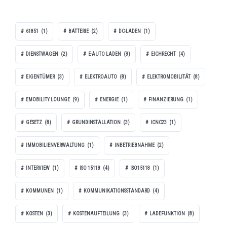
61851
(1)
BATTERIE
(2)
DC-LADEN
(1)
DIENSTWAGEN
(2)
E-AUTO LADEN
(3)
EICHRECHT
(4)
EIGENTÜMER
(3)
ELEKTROAUTO
(8)
ELEKTROMOBILITÄT
(8)
EMOBILITY LOUNGE
(9)
ENERGIE
(1)
FINANZIERUNG
(1)
GESETZ
(8)
GRUNDINSTALLATION
(3)
ICNC23
(1)
IMMOBILIENVERWALTUNG
(1)
INBETRIEBNAHME
(2)
INTERVIEW
(1)
ISO 15118
(4)
ISO15118
(1)
KOMMUNEN
(1)
KOMMUNIKATIONSSTANDARD
(4)
KOSTEN
(3)
KOSTENAUFTEILUNG
(3)
LADEFUNKTION
(8)