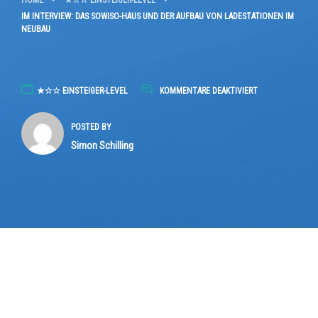
HOME
★☆☆ EINSTEIGER-LEVEL
IM INTERVIEW: DAS SOWISO-HAUS UND DER AUFBAU VON LADESTATIONEN IM
NEUBAU
FÜR
★☆☆ EINSTEIGER-LEVEL
KOMMENTARE DEAKTIVIERT
IM
INTERVIEW:
POSTED BY
DAS
Simon Schilling
SOWISO-
HAUS
UND
DER
AUFBAU
VON
LADESTATIONEN
IM
NEUBAU