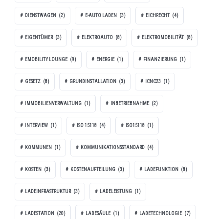
DIENSTWAGEN
(2)
E-AUTO LADEN
(3)
EICHRECHT
(4)
EIGENTÜMER
(3)
ELEKTROAUTO
(8)
ELEKTROMOBILITÄT
(8)
EMOBILITY LOUNGE
(9)
ENERGIE
(1)
FINANZIERUNG
(1)
GESETZ
(8)
GRUNDINSTALLATION
(3)
ICNC23
(1)
IMMOBILIENVERWALTUNG
(1)
INBETRIEBNAHME
(2)
INTERVIEW
(1)
ISO 15118
(4)
ISO15118
(1)
KOMMUNEN
(1)
KOMMUNIKATIONSSTANDARD
(4)
KOSTEN
(3)
KOSTENAUFTEILUNG
(3)
LADEFUNKTION
(8)
LADEINFRASTRUKTUR
(3)
LADELEISTUNG
(1)
LADESTATION
(20)
LADESÄULE
(1)
LADETECHNOLOGIE
(7)