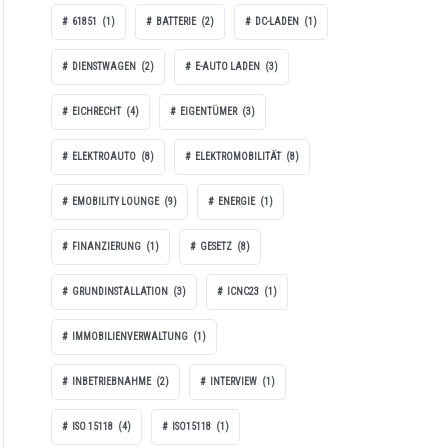
61851
(1)
BATTERIE
(2)
DC-LADEN
(1)
DIENSTWAGEN
(2)
E-AUTO LADEN
(3)
EICHRECHT
(4)
EIGENTÜMER
(3)
ELEKTROAUTO
(8)
ELEKTROMOBILITÄT
(8)
EMOBILITY LOUNGE
(9)
ENERGIE
(1)
FINANZIERUNG
(1)
GESETZ
(8)
GRUNDINSTALLATION
(3)
ICNC23
(1)
IMMOBILIENVERWALTUNG
(1)
INBETRIEBNAHME
(2)
INTERVIEW
(1)
ISO 15118
(4)
ISO15118
(1)