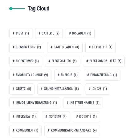
Tag Cloud
61851
(1)
BATTERIE
(2)
DC-LADEN
(1)
DIENSTWAGEN
(2)
E-AUTO LADEN
(3)
EICHRECHT
(4)
EIGENTÜMER
(3)
ELEKTROAUTO
(8)
ELEKTROMOBILITÄT
(8)
EMOBILITY LOUNGE
(9)
ENERGIE
(1)
FINANZIERUNG
(1)
GESETZ
(8)
GRUNDINSTALLATION
(3)
ICNC23
(1)
IMMOBILIENVERWALTUNG
(1)
INBETRIEBNAHME
(2)
INTERVIEW
(1)
ISO 15118
(4)
ISO15118
(1)
KOMMUNEN
(1)
KOMMUNIKATIONSSTANDARD
(4)