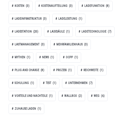
KOSTEN
(3)
KOSTENAUFTEILUNG
(3)
LADEFUNKTION
(8)
LADEINFRASTRUKTUR
(3)
LADELEISTUNG
(1)
LADESTATION
(20)
LADESÄULE
(1)
LADETECHNOLOGIE
(7)
LASTMANAGEMENT
(3)
MEHRFAMILIENHAUS
(3)
MYTHEN
(1)
NEWS
(1)
OCPP
(1)
PLUG AND CHARGE
(8)
PROZESS
(1)
REICHWEITE
(1)
SCHULUNG
(1)
TEST
(1)
UNTERNEHMEN
(7)
VORTEILE UND NACHTEILE
(1)
WALLBOX
(2)
WEG
(6)
ZUHAUSE LADEN
(1)