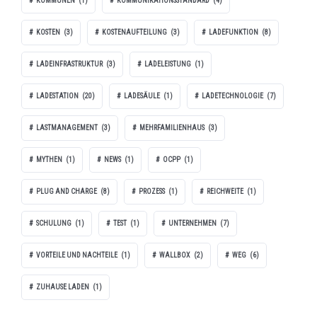
KOMMUNEN
(1)
KOMMUNIKATIONSSTANDARD
(4)
KOSTEN
(3)
KOSTENAUFTEILUNG
(3)
LADEFUNKTION
(8)
LADEINFRASTRUKTUR
(3)
LADELEISTUNG
(1)
LADESTATION
(20)
LADESÄULE
(1)
LADETECHNOLOGIE
(7)
LASTMANAGEMENT
(3)
MEHRFAMILIENHAUS
(3)
MYTHEN
(1)
NEWS
(1)
OCPP
(1)
PLUG AND CHARGE
(8)
PROZESS
(1)
REICHWEITE
(1)
SCHULUNG
(1)
TEST
(1)
UNTERNEHMEN
(7)
VORTEILE UND NACHTEILE
(1)
WALLBOX
(2)
WEG
(6)
ZUHAUSE LADEN
(1)