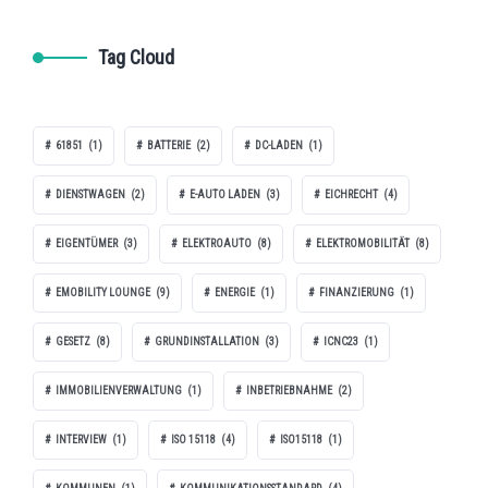
Tag Cloud
61851
(1)
BATTERIE
(2)
DC-LADEN
(1)
DIENSTWAGEN
(2)
E-AUTO LADEN
(3)
EICHRECHT
(4)
EIGENTÜMER
(3)
ELEKTROAUTO
(8)
ELEKTROMOBILITÄT
(8)
EMOBILITY LOUNGE
(9)
ENERGIE
(1)
FINANZIERUNG
(1)
GESETZ
(8)
GRUNDINSTALLATION
(3)
ICNC23
(1)
IMMOBILIENVERWALTUNG
(1)
INBETRIEBNAHME
(2)
INTERVIEW
(1)
ISO 15118
(4)
ISO15118
(1)