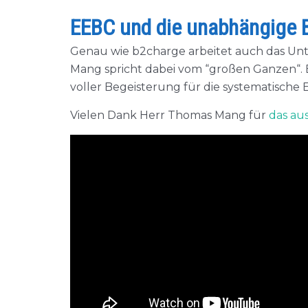
EEBC und die unabhängige 
Genau wie b2charge arbeitet auch das Un
Mang spricht dabei vom “großen Ganzen“. E
voller Begeisterung für die systematische 
Vielen Dank Herr Thomas Mang für
das au