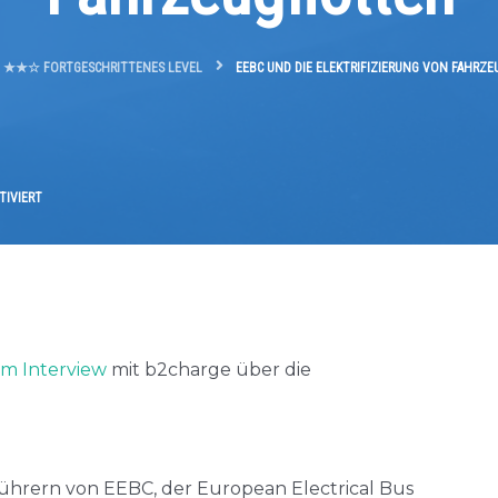
★★☆ FORTGESCHRITTENES LEVEL
EEBC UND DIE ELEKTRIFIZIERUNG VON FAHRZ
FÜR
TIVIERT
EEBC
UND
DIE
ELEKTRIFIZIERUNG
VON
FAHRZEUGFLOTTEN
im Interview
mit b2charge über die
führern von EEBC, der European Electrical Bus