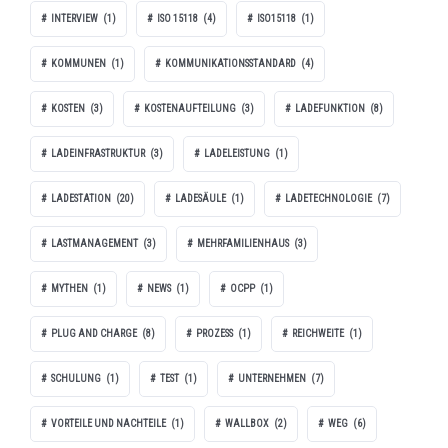
INTERVIEW
(1)
ISO 15118
(4)
ISO15118
(1)
KOMMUNEN
(1)
KOMMUNIKATIONSSTANDARD
(4)
KOSTEN
(3)
KOSTENAUFTEILUNG
(3)
LADEFUNKTION
(8)
LADEINFRASTRUKTUR
(3)
LADELEISTUNG
(1)
LADESTATION
(20)
LADESÄULE
(1)
LADETECHNOLOGIE
(7)
LASTMANAGEMENT
(3)
MEHRFAMILIENHAUS
(3)
MYTHEN
(1)
NEWS
(1)
OCPP
(1)
PLUG AND CHARGE
(8)
PROZESS
(1)
REICHWEITE
(1)
SCHULUNG
(1)
TEST
(1)
UNTERNEHMEN
(7)
VORTEILE UND NACHTEILE
(1)
WALLBOX
(2)
WEG
(6)