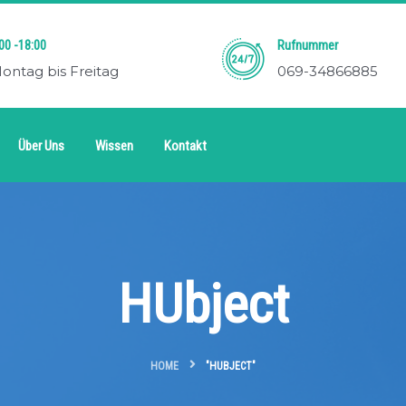
00 -18:00
Rufnummer
ontag bis Freitag
069-34866885
Über Uns
Wissen
Kontakt
HUbject
HOME
"HUBJECT"