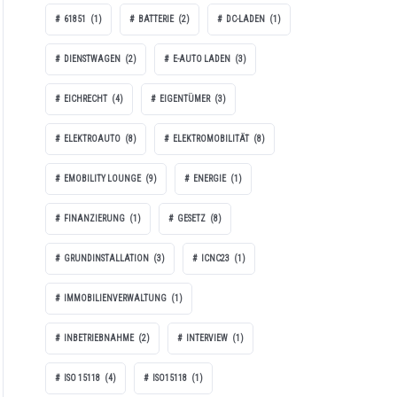
61851
(1)
BATTERIE
(2)
DC-LADEN
(1)
DIENSTWAGEN
(2)
E-AUTO LADEN
(3)
EICHRECHT
(4)
EIGENTÜMER
(3)
ELEKTROAUTO
(8)
ELEKTROMOBILITÄT
(8)
EMOBILITY LOUNGE
(9)
ENERGIE
(1)
FINANZIERUNG
(1)
GESETZ
(8)
GRUNDINSTALLATION
(3)
ICNC23
(1)
IMMOBILIENVERWALTUNG
(1)
INBETRIEBNAHME
(2)
INTERVIEW
(1)
ISO 15118
(4)
ISO15118
(1)