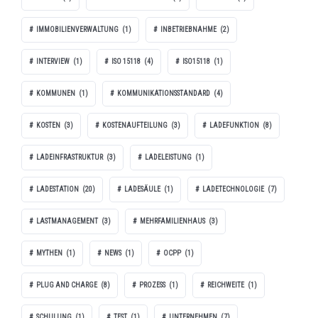
IMMOBILIENVERWALTUNG
(1)
INBETRIEBNAHME
(2)
INTERVIEW
(1)
ISO 15118
(4)
ISO15118
(1)
KOMMUNEN
(1)
KOMMUNIKATIONSSTANDARD
(4)
KOSTEN
(3)
KOSTENAUFTEILUNG
(3)
LADEFUNKTION
(8)
LADEINFRASTRUKTUR
(3)
LADELEISTUNG
(1)
LADESTATION
(20)
LADESÄULE
(1)
LADETECHNOLOGIE
(7)
LASTMANAGEMENT
(3)
MEHRFAMILIENHAUS
(3)
MYTHEN
(1)
NEWS
(1)
OCPP
(1)
PLUG AND CHARGE
(8)
PROZESS
(1)
REICHWEITE
(1)
SCHULUNG
(1)
TEST
(1)
UNTERNEHMEN
(7)