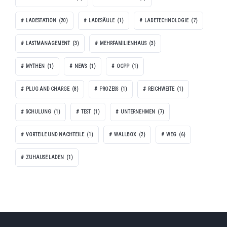
LADESTATION
(20)
LADESÄULE
(1)
LADETECHNOLOGIE
(7)
LASTMANAGEMENT
(3)
MEHRFAMILIENHAUS
(3)
MYTHEN
(1)
NEWS
(1)
OCPP
(1)
PLUG AND CHARGE
(8)
PROZESS
(1)
REICHWEITE
(1)
SCHULUNG
(1)
TEST
(1)
UNTERNEHMEN
(7)
VORTEILE UND NACHTEILE
(1)
WALLBOX
(2)
WEG
(6)
ZUHAUSE LADEN
(1)