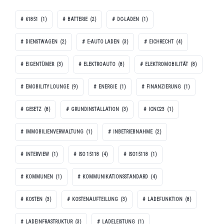
61851
(1)
BATTERIE
(2)
DC-LADEN
(1)
DIENSTWAGEN
(2)
E-AUTO LADEN
(3)
EICHRECHT
(4)
EIGENTÜMER
(3)
ELEKTROAUTO
(8)
ELEKTROMOBILITÄT
(8)
EMOBILITY LOUNGE
(9)
ENERGIE
(1)
FINANZIERUNG
(1)
GESETZ
(8)
GRUNDINSTALLATION
(3)
ICNC23
(1)
IMMOBILIENVERWALTUNG
(1)
INBETRIEBNAHME
(2)
INTERVIEW
(1)
ISO 15118
(4)
ISO15118
(1)
KOMMUNEN
(1)
KOMMUNIKATIONSSTANDARD
(4)
KOSTEN
(3)
KOSTENAUFTEILUNG
(3)
LADEFUNKTION
(8)
LADEINFRASTRUKTUR
(3)
LADELEISTUNG
(1)