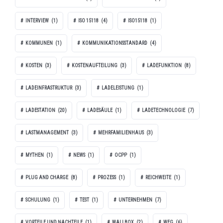
INTERVIEW
(1)
ISO 15118
(4)
ISO15118
(1)
KOMMUNEN
(1)
KOMMUNIKATIONSSTANDARD
(4)
KOSTEN
(3)
KOSTENAUFTEILUNG
(3)
LADEFUNKTION
(8)
LADEINFRASTRUKTUR
(3)
LADELEISTUNG
(1)
LADESTATION
(20)
LADESÄULE
(1)
LADETECHNOLOGIE
(7)
LASTMANAGEMENT
(3)
MEHRFAMILIENHAUS
(3)
MYTHEN
(1)
NEWS
(1)
OCPP
(1)
PLUG AND CHARGE
(8)
PROZESS
(1)
REICHWEITE
(1)
SCHULUNG
(1)
TEST
(1)
UNTERNEHMEN
(7)
VORTEILE UND NACHTEILE
(1)
WALLBOX
(2)
WEG
(6)