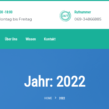
00 -18:00
Rufnummer
ontag bis Freitag
069-34866885
Über Uns
Wissen
Kontakt
Jahr:
2022
HOME
2022