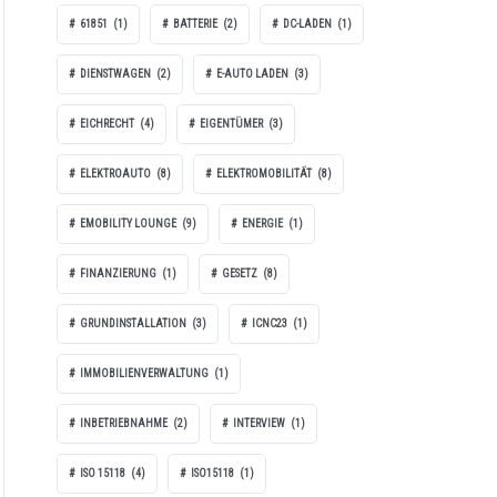
61851
(1)
BATTERIE
(2)
DC-LADEN
(1)
DIENSTWAGEN
(2)
E-AUTO LADEN
(3)
EICHRECHT
(4)
EIGENTÜMER
(3)
ELEKTROAUTO
(8)
ELEKTROMOBILITÄT
(8)
EMOBILITY LOUNGE
(9)
ENERGIE
(1)
FINANZIERUNG
(1)
GESETZ
(8)
GRUNDINSTALLATION
(3)
ICNC23
(1)
IMMOBILIENVERWALTUNG
(1)
INBETRIEBNAHME
(2)
INTERVIEW
(1)
ISO 15118
(4)
ISO15118
(1)