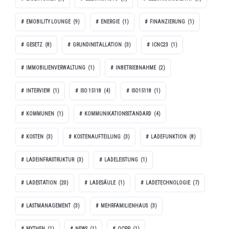
EMOBILITY LOUNGE
(9)
ENERGIE
(1)
FINANZIERUNG
(1)
GESETZ
(8)
GRUNDINSTALLATION
(3)
ICNC23
(1)
IMMOBILIENVERWALTUNG
(1)
INBETRIEBNAHME
(2)
INTERVIEW
(1)
ISO 15118
(4)
ISO15118
(1)
KOMMUNEN
(1)
KOMMUNIKATIONSSTANDARD
(4)
KOSTEN
(3)
KOSTENAUFTEILUNG
(3)
LADEFUNKTION
(8)
LADEINFRASTRUKTUR
(3)
LADELEISTUNG
(1)
LADESTATION
(20)
LADESÄULE
(1)
LADETECHNOLOGIE
(7)
LASTMANAGEMENT
(3)
MEHRFAMILIENHAUS
(3)
MYTHEN
(1)
NEWS
(1)
OCPP
(1)